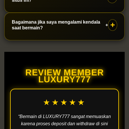
situs ini?
transfer sesuai nomor tujuan yang tertera, dana
persentase Return to Player (RTP) tinggi atau
akan otomatis masuk ke saldo akun Anda dalam
sering memberikan kemenangan besar pada
LUXURY777 menetapkan batas minimal deposit
Bagaimana jika saya mengalami kendala
+
waktu kurang dari dua menit.
waktu tertentu. Di LUXURY777, kami
yang sangat terjangkau bagi semua kalangan,
saat bermain?
menyediakan informasi update mengenai
yaitu mulai dari 20.000 rupiah saja. Untuk
bocoran slot gacor agar member bisa memilih
penarikan dana atau withdraw, batas minimalnya
Jika Anda mengalami kendala teknis atau
permainan dengan peluang maxwin yang lebih
adalah 50.000 rupiah. Proses transaksi ini dapat
memiliki pertanyaan seputar permainan, Anda
terbuka lebar setiap harinya.
dilakukan kapan saja dan akan langsung
dapat langsung menghubungi layanan
REVIEW MEMBER
diproses oleh tim keuangan kami dengan cepat
pelanggan kami melalui fitur live chat yang
LUXURY777
tanpa ada penundaan yang berarti.
tersedia di halaman utama. Tim dukungan kami
aktif selama 24 jam setiap hari dan siap
memberikan solusi cepat serta bantuan yang
★★★★★
ramah untuk memastikan kenyamanan Anda
“Bermain di LUXURY777 sangat memuaskan
dalam bermain.
karena proses deposit dan withdraw di sini