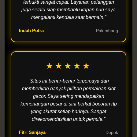
terbukti sangat cepat. Layanan pelanggan
juga selalu siap membantu kapan pun saya
mengalami kendala saat bermain.”
Indah Putra
Palembang
★★★★★
“Situs ini benar-benar terpercaya dan
memberikan banyak pilihan permainan slot
gacor. Saya sering mendapatkan
kemenangan besar di sini berkat bocoran rtp
yang akurat setiap harinya. Sangat
direkomendasikan untuk pemula.”
Fitri Sanjaya
Depok