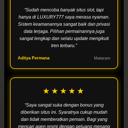
“Sudah mencoba banyak situs slot, tapi
hanya di LUXURY777 saya merasa nyaman.
Sistem keamanannya sangat baik dan privasi
data terjaga. Pilihan permainannya juga
sangat lengkap dan selalu update mengikuti
tren terbaru.”
Aditya Permana
Mataram
★★★★★
“Saya sangat suka dengan bonus yang
diberikan situs ini. Syaratnya cukup mudah
dan tidak memberatkan pemain. Bagi yang
mencari agen resmi dengan peluang menang