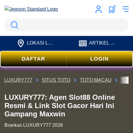
Search
LOKASI LUXURY777
ARTIKEL LUXURY777
DAFTAR
LOGIN
LUXURY777
SITUS TOTO
TOTO MACAU
TOT
LUXURY777: Agen Slot88 Online
Resmi & Link Slot Gacor Hari Ini
Gampang Maxwin
Brankas LUXURY777 2026