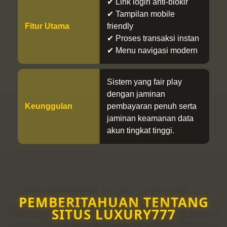
✔ Link login anti-blokir
✔ Tampilan mobile
Fitur Utama
friendly
✔ Proses transaksi instan
✔ Menu navigasi modern
Sistem yang fair play
dengan jaminan
Keunggulan
pembayaran penuh serta
jaminan keamanan data
akun tingkat tinggi.
PEMBERITAHUAN TENTANG
SITUS LUXURY777