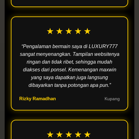
★★★★★
“Pengalaman bermain saya di LUXURY777
sangat menyenangkan. Tampilan websitenya
ringan dan tidak ribet, sehingga mudah
diakses dari ponsel. Kemenangan maxwin
yang saya dapatkan juga langsung
dibayarkan tanpa potongan apa pun.”
Rizky Ramadhan
Kupang
★★★★★