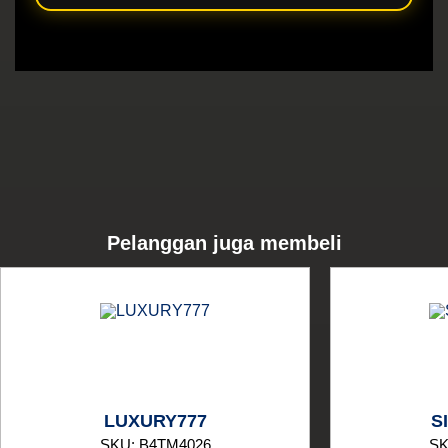
Pelanggan juga membeli
LUXURY777
S
SKU: B4TM4026
SK