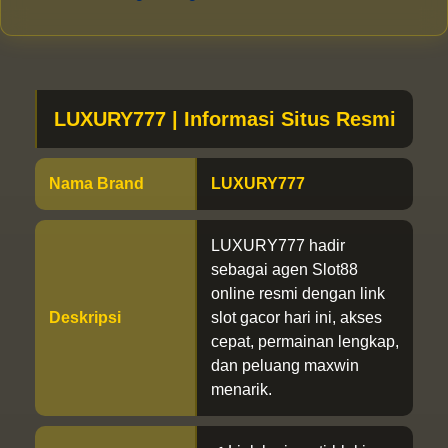
LUXURY777 | Informasi Situs Resmi
Nama Brand
LUXURY777
LUXURY777 hadir
sebagai agen Slot88
online resmi dengan link
Deskripsi
slot gacor hari ini, akses
cepat, permainan lengkap,
dan peluang maxwin
menarik.