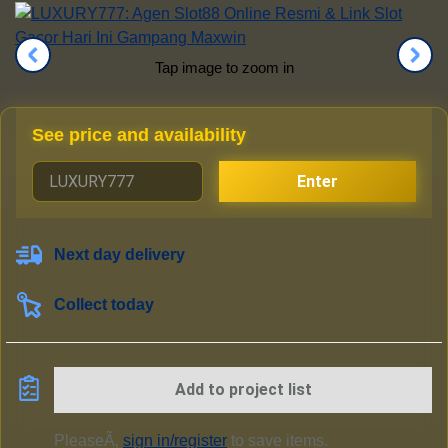
Tap image to zoom in
See price and availability
Enter
Next day delivery
Collect today
Add to project list
PleaseÃ‚
sign in/register
to save items.