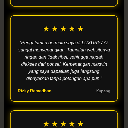
★★★★★
“Pengalaman bermain saya di LUXURY777
sangat menyenangkan. Tampilan websitenya
ringan dan tidak ribet, sehingga mudah
diakses dari ponsel. Kemenangan maxwin
yang saya dapatkan juga langsung
dibayarkan tanpa potongan apa pun.”
Rizky Ramadhan
Kupang
★★★★★