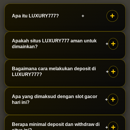
Apa itu LUXURY777?
+
LUXURY777 adalah agen resmi Slot88 online
Apakah situs LUXURY777 aman untuk
+
yang menyediakan berbagai pilihan permainan
dimainkan?
slot berkualitas dengan peluang kemenangan
tinggi. Kami berkomitmen memberikan
Ya, LUXURY777 sangat aman. Kami
Bagaimana cara melakukan deposit di
+
pengalaman bermain yang aman, adil, dan
menggunakan teknologi enkripsi data terbaru
LUXURY777?
transparan bagi seluruh pemain di Indonesia
untuk melindungi informasi pribadi dan transaksi
dengan sistem transaksi yang cepat dan layanan
finansial setiap member. Sebagai agen resmi,
Cara deposit di LUXURY777 sangat mudah.
Apa yang dimaksud dengan slot gacor
+
pelanggan yang profesional selama 24 jam
kami menjamin bahwa seluruh permainan yang
Anda cukup masuk ke akun Anda, lalu pilih
hari ini?
penuh setiap hari.
tersedia di situs kami bersifat adil dan bebas dari
menu deposit. Kami menyediakan berbagai
kecurangan, sehingga Anda dapat bermain
metode pembayaran mulai dari transfer bank
Slot gacor hari ini merujuk pada daftar
Berapa minimal deposit dan withdraw di
+
dengan tenang dan fokus meraih kemenangan.
lokal, e-wallet, hingga pulsa. Setelah melakukan
permainan slot yang sedang memiliki