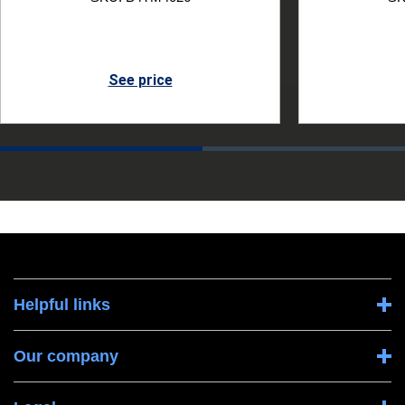
See price
Helpful links
Our company