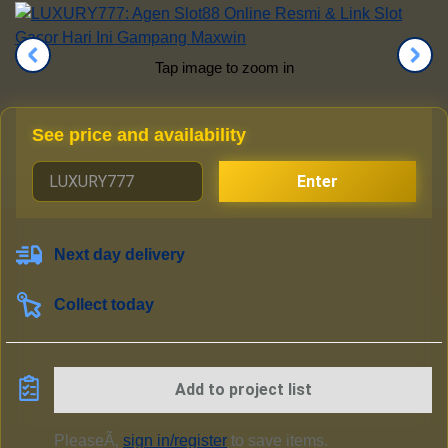
Tap image to zoom in
See price and availability
Enter
Next day delivery
Collect today
Add to project list
PleaseÃ‚
sign in/register
to save items.