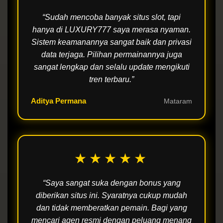
“Sudah mencoba banyak situs slot, tapi
hanya di LUXURY777 saya merasa nyaman.
Sistem keamanannya sangat baik dan privasi
data terjaga. Pilihan permainannya juga
sangat lengkap dan selalu update mengikuti
tren terbaru.”
Aditya Permana
Mataram
★★★★★
“Saya sangat suka dengan bonus yang
diberikan situs ini. Syaratnya cukup mudah
dan tidak memberatkan pemain. Bagi yang
mencari agen resmi dengan peluang menang