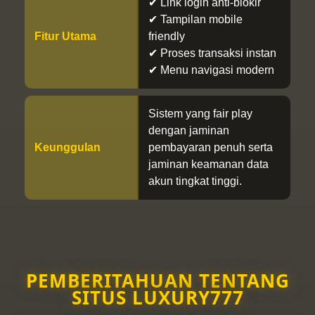
✔ Link login anti-blokir
✔ Tampilan mobile
Fitur Utama
friendly
✔ Proses transaksi instan
✔ Menu navigasi modern
Sistem yang fair play
dengan jaminan
Keunggulan
pembayaran penuh serta
jaminan keamanan data
akun tingkat tinggi.
PEMBERITAHUAN TENTANG
SITUS LUXURY777