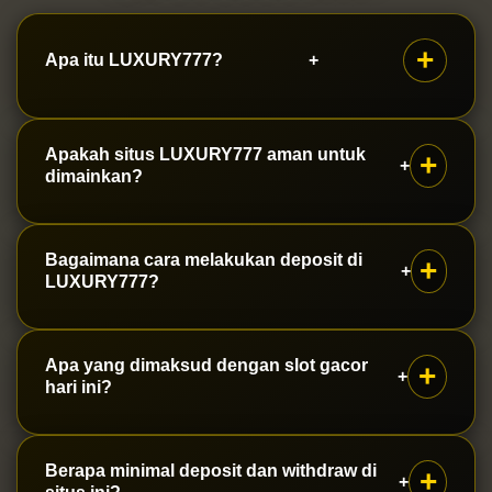
Apa itu LUXURY777?
+
LUXURY777 adalah agen resmi Slot88 online
Apakah situs LUXURY777 aman untuk
+
yang menyediakan berbagai pilihan permainan
dimainkan?
slot berkualitas dengan peluang kemenangan
tinggi. Kami berkomitmen memberikan
Ya, LUXURY777 sangat aman. Kami
Bagaimana cara melakukan deposit di
+
pengalaman bermain yang aman, adil, dan
menggunakan teknologi enkripsi data terbaru
LUXURY777?
transparan bagi seluruh pemain di Indonesia
untuk melindungi informasi pribadi dan transaksi
dengan sistem transaksi yang cepat dan layanan
finansial setiap member. Sebagai agen resmi,
Cara deposit di LUXURY777 sangat mudah.
Apa yang dimaksud dengan slot gacor
+
pelanggan yang profesional selama 24 jam
kami menjamin bahwa seluruh permainan yang
Anda cukup masuk ke akun Anda, lalu pilih
hari ini?
penuh setiap hari.
tersedia di situs kami bersifat adil dan bebas dari
menu deposit. Kami menyediakan berbagai
kecurangan, sehingga Anda dapat bermain
metode pembayaran mulai dari transfer bank
Slot gacor hari ini merujuk pada daftar
Berapa minimal deposit dan withdraw di
+
dengan tenang dan fokus meraih kemenangan.
lokal, e-wallet, hingga pulsa. Setelah melakukan
permainan slot yang sedang memiliki