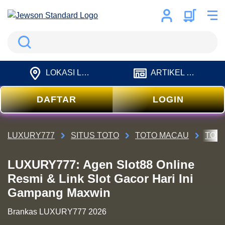
Search
LOKASI LUXURY777
ARTIKEL LUXURY777
DAFTAR
LOGIN
LUXURY777
SITUS TOTO
TOTO MACAU
TOT
LUXURY777: Agen Slot88 Online
Resmi & Link Slot Gacor Hari Ini
Gampang Maxwin
Brankas LUXURY777 2026