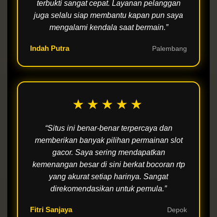
terbukti sangat cepat. Layanan pelanggan
juga selalu siap membantu kapan pun saya
mengalami kendala saat bermain.”
Indah Putra
Palembang
★★★★★
“Situs ini benar-benar terpercaya dan
memberikan banyak pilihan permainan slot
gacor. Saya sering mendapatkan
kemenangan besar di sini berkat bocoran rtp
yang akurat setiap harinya. Sangat
direkomendasikan untuk pemula.”
Fitri Sanjaya
Depok