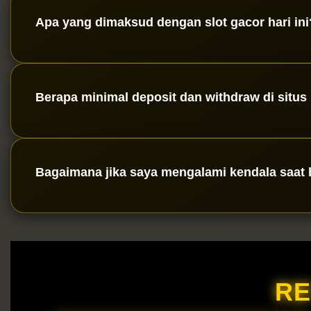
bank lokal, e-wallet, hingga pulsa. Setelah melakukan 
Apa yang dimaksud dengan slot gacor hari ini
menit.
Slot gacor hari ini merujuk pada daftar permainan slo
tertentu. Di LUXURY777, kami menyediakan informasi 
Berapa minimal deposit dan withdraw di situs 
lebar setiap harinya.
LUXURY777 menetapkan batas minimal deposit yang sang
minimalnya adalah 50.000 rupiah. Proses transaksi in
Bagaimana jika saya mengalami kendala saat
yang berarti.
Jika Anda mengalami kendala teknis atau memiliki pert
tersedia di halaman utama. Tim dukungan kami aktif s
Anda dalam bermain.
RE