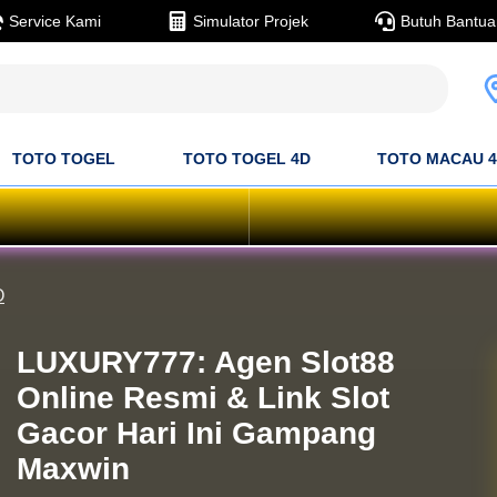
Service Kami
Simulator Projek
Butuh Bantu
TOTO TOGEL
TOTO TOGEL 4D
TOTO MACAU 
O
LUXURY777: Agen Slot88
Online Resmi & Link Slot
Gacor Hari Ini Gampang
Maxwin