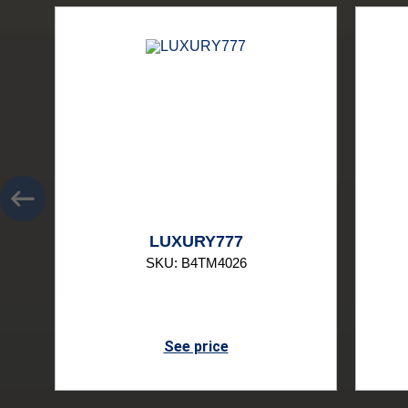
ious
LUXURY777
SKU: B4TM4026
See price