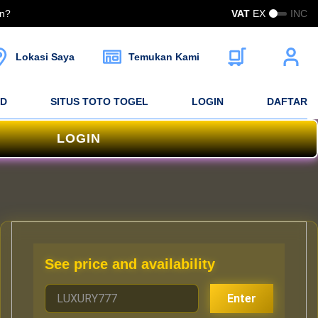
an?
VAT
EX
INC
Lokasi Saya
Temukan Kami
4D
SITUS TOTO TOGEL
LOGIN
DAFTAR
LOGIN
See price and availability
Enter