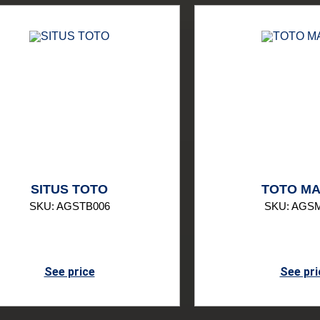
SITUS TOTO
TOTO M
SKU: AGSTB006
SKU: AGS
See price
See pri