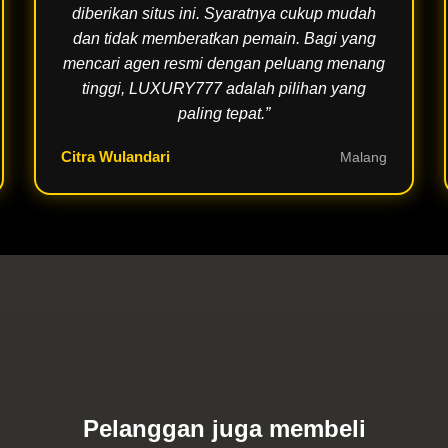
diberikan situs ini. Syaratnya cukup mudah
dan tidak memberatkan pemain. Bagi yang
mencari agen resmi dengan peluang menang
tinggi, LUXURY777 adalah pilihan yang
paling tepat.”
Citra Wulandari
Malang
Pelanggan juga membeli