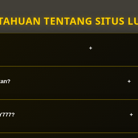
TAHUAN TENTANG SITUS L
+
ediakan berbagai pilihan permainan slot berkualitas dengan
ransparan bagi seluruh pemain di Indonesia dengan sistem tr
kan?
+
 enkripsi data terbaru untuk melindungi informasi pribadi d
sedia di situs kami bersifat adil dan bebas dari kecurangan,
Y777?
+
masuk ke akun Anda, lalu pilih menu deposit. Kami menyediak