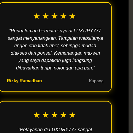
★★★★★
“Pengalaman bermain saya di LUXURY777
sangat menyenangkan. Tampilan websitenya
ringan dan tidak ribet, sehingga mudah
diakses dari ponsel. Kemenangan maxwin
yang saya dapatkan juga langsung
dibayarkan tanpa potongan apa pun.”
Rizky Ramadhan
Kupang
★★★★★
“Pelayanan di LUXURY777 sangat