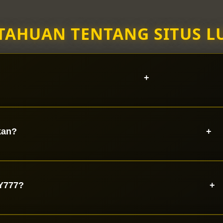
TAHUAN TENTANG SITUS L
+
ediakan berbagai pilihan permainan slot berkualitas dengan
ransparan bagi seluruh pemain di Indonesia dengan sistem tr
kan?
+
 enkripsi data terbaru untuk melindungi informasi pribadi d
sedia di situs kami bersifat adil dan bebas dari kecurangan,
Y777?
+
masuk ke akun Anda, lalu pilih menu deposit. Kami menyediak