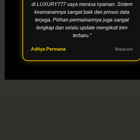
di LUXURY777 saya merasa nyaman. Sistem
keamanannya sangat baik dan privasi data
terjaga. Pilihan permainannya juga sangat
lengkap dan selalu update mengikuti tren
terbaru.”
Aditya Permana
Mataram