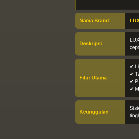
Nama Brand
LU
LUXU
Deskripsi
cep
✔ Li
✔ Ta
Fitur Utama
✔ Pr
✔ M
Sis
Keunggulan
ting