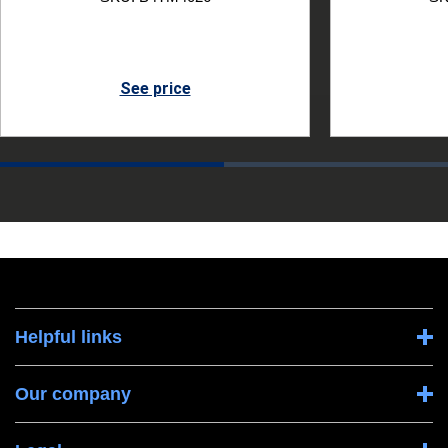
See price
Helpful links
Our company