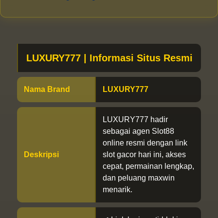
LUXURY777 | Informasi Situs Resmi
Nama Brand
LUXURY777
LUXURY777 hadir
sebagai agen Slot88
online resmi dengan link
Deskripsi
slot gacor hari ini, akses
cepat, permainan lengkap,
dan peluang maxwin
menarik.