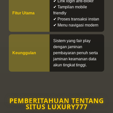
✔ Link login anti-blokir
✔ Tampilan mobile
Fitur Utama
friendly
✔ Proses transaksi instan
✔ Menu navigasi modern
Sistem yang fair play
dengan jaminan
Keunggulan
pembayaran penuh serta
jaminan keamanan data
akun tingkat tinggi.
PEMBERITAHUAN TENTANG
SITUS LUXURY777