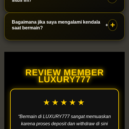
situs ini?
transfer sesuai nomor tujuan yang tertera, dana
persentase Return to Player (RTP) tinggi atau
akan otomatis masuk ke saldo akun Anda dalam
sering memberikan kemenangan besar pada
LUXURY777 menetapkan batas minimal deposit
Bagaimana jika saya mengalami kendala
+
waktu kurang dari dua menit.
waktu tertentu. Di LUXURY777, kami
yang sangat terjangkau bagi semua kalangan,
saat bermain?
menyediakan informasi update mengenai
yaitu mulai dari 20.000 rupiah saja. Untuk
bocoran slot gacor agar member bisa memilih
penarikan dana atau withdraw, batas minimalnya
Jika Anda mengalami kendala teknis atau
permainan dengan peluang maxwin yang lebih
adalah 50.000 rupiah. Proses transaksi ini dapat
memiliki pertanyaan seputar permainan, Anda
terbuka lebar setiap harinya.
dilakukan kapan saja dan akan langsung
dapat langsung menghubungi layanan
REVIEW MEMBER
diproses oleh tim keuangan kami dengan cepat
pelanggan kami melalui fitur live chat yang
LUXURY777
tanpa ada penundaan yang berarti.
tersedia di halaman utama. Tim dukungan kami
aktif selama 24 jam setiap hari dan siap
memberikan solusi cepat serta bantuan yang
★★★★★
ramah untuk memastikan kenyamanan Anda
“Bermain di LUXURY777 sangat memuaskan
dalam bermain.
karena proses deposit dan withdraw di sini