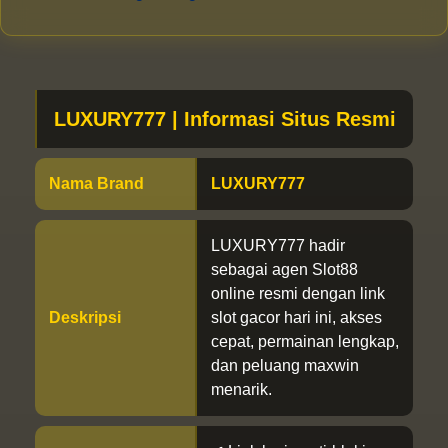
LUXURY777 | Informasi Situs Resmi
Nama Brand
LUXURY777
LUXURY777 hadir
sebagai agen Slot88
online resmi dengan link
Deskripsi
slot gacor hari ini, akses
cepat, permainan lengkap,
dan peluang maxwin
menarik.