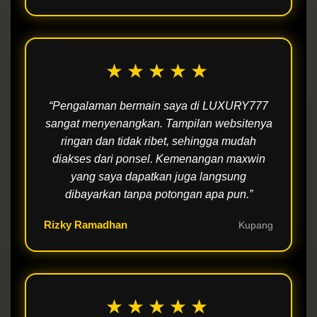
★★★★★
“Pengalaman bermain saya di LUXURY777
sangat menyenangkan. Tampilan websitenya
ringan dan tidak ribet, sehingga mudah
diakses dari ponsel. Kemenangan maxwin
yang saya dapatkan juga langsung
dibayarkan tanpa potongan apa pun.”
Rizky Ramadhan
Kupang
★★★★★