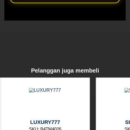
Pelanggan juga membeli
LUXURY777
S
SKU: B4TM4026
SK