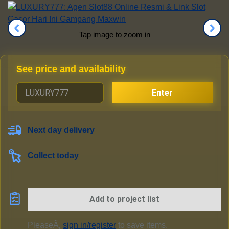
Tap image to zoom in
See price and availability
Enter
Next day delivery
Collect today
Add to project list
PleaseÃ‚
sign in/register
to save items.