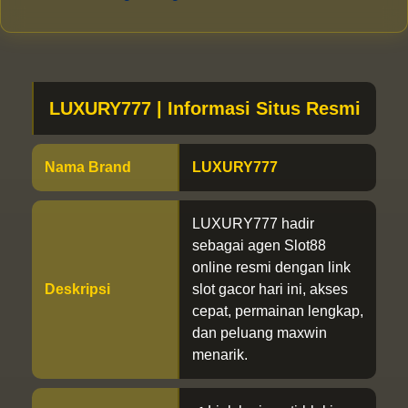
LUXURY777 | Informasi Situs Resmi
Nama Brand
LUXURY777
LUXURY777 hadir
sebagai agen Slot88
online resmi dengan link
Deskripsi
slot gacor hari ini, akses
cepat, permainan lengkap,
dan peluang maxwin
menarik.