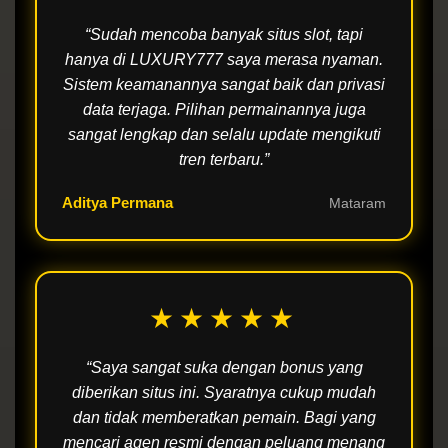
“Sudah mencoba banyak situs slot, tapi
hanya di LUXURY777 saya merasa nyaman.
Sistem keamanannya sangat baik dan privasi
data terjaga. Pilihan permainannya juga
sangat lengkap dan selalu update mengikuti
tren terbaru.”
Aditya Permana
Mataram
★★★★★
“Saya sangat suka dengan bonus yang
diberikan situs ini. Syaratnya cukup mudah
dan tidak memberatkan pemain. Bagi yang
mencari agen resmi dengan peluang menang