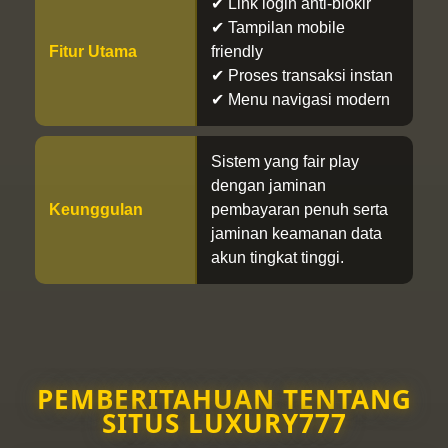
✔ Link login anti-blokir
✔ Tampilan mobile
Fitur Utama
friendly
✔ Proses transaksi instan
✔ Menu navigasi modern
Sistem yang fair play
dengan jaminan
Keunggulan
pembayaran penuh serta
jaminan keamanan data
akun tingkat tinggi.
PEMBERITAHUAN TENTANG
SITUS LUXURY777