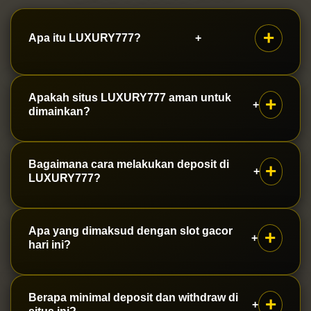
Apa itu LUXURY777?
+
LUXURY777 adalah agen resmi Slot88 online
Apakah situs LUXURY777 aman untuk
+
yang menyediakan berbagai pilihan permainan
dimainkan?
slot berkualitas dengan peluang kemenangan
tinggi. Kami berkomitmen memberikan
Ya, LUXURY777 sangat aman. Kami
Bagaimana cara melakukan deposit di
+
pengalaman bermain yang aman, adil, dan
menggunakan teknologi enkripsi data terbaru
LUXURY777?
transparan bagi seluruh pemain di Indonesia
untuk melindungi informasi pribadi dan transaksi
dengan sistem transaksi yang cepat dan layanan
finansial setiap member. Sebagai agen resmi,
Cara deposit di LUXURY777 sangat mudah.
Apa yang dimaksud dengan slot gacor
+
pelanggan yang profesional selama 24 jam
kami menjamin bahwa seluruh permainan yang
Anda cukup masuk ke akun Anda, lalu pilih
hari ini?
penuh setiap hari.
tersedia di situs kami bersifat adil dan bebas dari
menu deposit. Kami menyediakan berbagai
kecurangan, sehingga Anda dapat bermain
metode pembayaran mulai dari transfer bank
Slot gacor hari ini merujuk pada daftar
Berapa minimal deposit dan withdraw di
+
dengan tenang dan fokus meraih kemenangan.
lokal, e-wallet, hingga pulsa. Setelah melakukan
permainan slot yang sedang memiliki