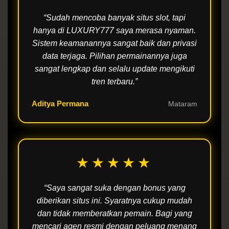
“Sudah mencoba banyak situs slot, tapi
hanya di LUXURY777 saya merasa nyaman.
Sistem keamanannya sangat baik dan privasi
data terjaga. Pilihan permainannya juga
sangat lengkap dan selalu update mengikuti
tren terbaru.”
Aditya Permana
Mataram
★★★★★
“Saya sangat suka dengan bonus yang
diberikan situs ini. Syaratnya cukup mudah
dan tidak memberatkan pemain. Bagi yang
mencari agen resmi dengan peluang menang