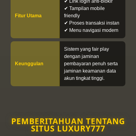
✔ Link login anti-blokir
✔ Tampilan mobile
Fitur Utama
friendly
✔ Proses transaksi instan
✔ Menu navigasi modern
Sistem yang fair play
dengan jaminan
Keunggulan
pembayaran penuh serta
jaminan keamanan data
akun tingkat tinggi.
PEMBERITAHUAN TENTANG
SITUS LUXURY777