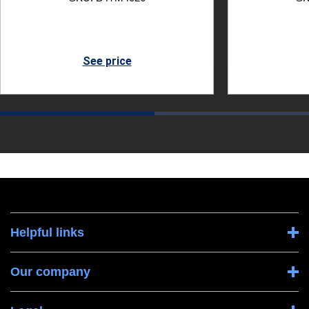
See price
Helpful links
Our company