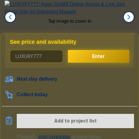
Tap image to zoom in
See price and availability
Enter
Next day delivery
Collect today
Add to project list
PleaseÃ‚
sign in/register
to save items.