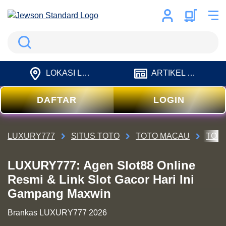
Search
LOKASI LUXURY777
ARTIKEL LUXURY777
DAFTAR
LOGIN
LUXURY777
SITUS TOTO
TOTO MACAU
TOT
LUXURY777: Agen Slot88 Online
Resmi & Link Slot Gacor Hari Ini
Gampang Maxwin
Brankas LUXURY777 2026